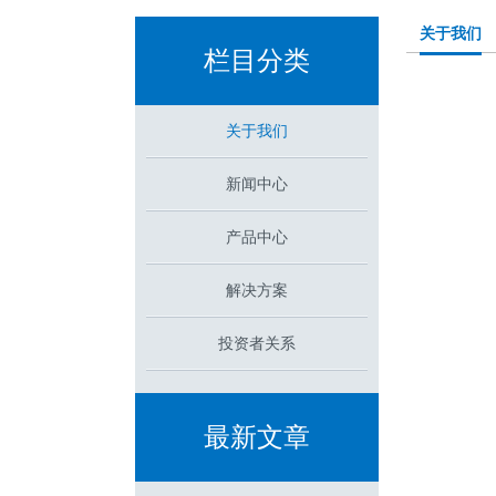
关于我们
栏目分类
关于我们
新闻中心
产品中心
解决方案
投资者关系
最新文章