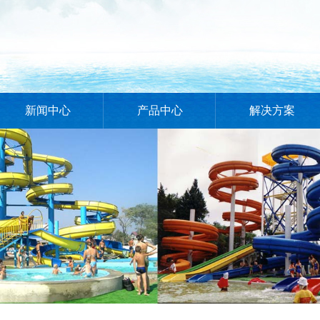
新闻中心
产品中心
解决方案